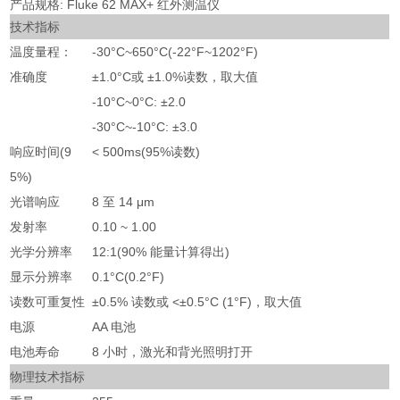
产品规格: Fluke 62 MAX+ 红外测温仪
技术指标
温度量程：
-30°C~650°C(-22°F~1202°F)
准确度
±1.0°C或 ±1.0%读数，取大值
-10°C~0°C: ±2.0
-30°C~-10°C: ±3.0
响应时间(9
< 500ms(95%读数)
5%)
光谱响应
8 至 14 μm
发射率
0.10 ~ 1.00
光学分辨率
12:1(90% 能量计算得出)
显示分辨率
0.1°C(0.2°F)
读数可重复性
±0.5% 读数或 <±0.5°C (1°F)，取大值
电源
AA 电池
电池寿命
8 小时，激光和背光照明打开
物理技术指标