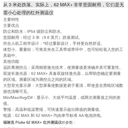
从 3 米处跌落。实际上，62 MAX+ 非常坚固耐用，它们是无
需小心处理的红外测温仪
主要特性
主要优点
防尘和防水：IP54 级防尘和防水。
坚固耐用：经过 3 米（9.8 英尺）跌落测试。
符合人机工程学设计：*经过重新设计，手持更自然舒适。
体型小、重量轻；可将其夹在工具带或带环中，也可轻松装入您的工
具箱中。
其他功能
远距离测控点：采用精密激光技术，使测量值更准确并具可重复性。
双波长激光器：62 MAX+ 具备双旋转激光器，以帮助您确定要测量
的区域。测量区域为测控点之间的区域。
大型背光显示屏：大型屏幕使数据更易于看清，即使是在黑暗区域数
据也清晰可见。
Min/Max/Avg/Dif：显示小、大或平均温度，或两次测量值之间的差
值。
警报：高温和低温警报，可快速显示超出限值的测量值。
电源：62 MAX 和 62 MAX+ 均由单节标准 AA 电池供电。
福禄克 Fluke 62 MAX+ 红外测温仪
的参数：