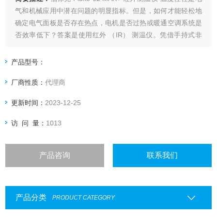
气和机械应用中潜在问题的明显指标。但是，如何才能轻松地
确定电气面板是否存在热点，电机是否过热或暖通空调系统是
否效率低下？答案是使用红外 （IR） 测温仪。凭借手持式非
接触红外测温仪，您可以即时测量难以触及或危险区域的设备
温度。此外，由于能够即时检测异常温度，从而可以尽早纠正
产品型号：
存在的问题。
厂商性质：
代理商
更新时间：
2023-12-25
访 问 量：
1013
产品咨询
联系我们
产品分类
PRODUCT CATEGORY