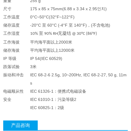
重量
255 g
尺寸
175 x 85 x 75mm(6.88 x 3.34 x 2.95인치)
工作温度
0°C~50°C(32°F~122°F)
储存温度
-20°C 至 60°C (-4°F 至 140°F)，(不含电池)
工作湿度
至
无凝结
10%
90% RH
@ 30°C (86°F)
工作海拔
平均海平面以上2000米
储存海拔
平均海平面以上12000米
IP 等级
IP 54(IEC 60529)
跌落试验
3米
振动和冲击
IEC 68-2-6 2.5g, 10~200Hz, IEC 68-2-27, 50 g, 11m
s
电磁顺从性
IEC 61326-1：便携式电磁设备
安全
IEC 61010-1：污染等级2
IEC 60825-1：2级
产品咨询