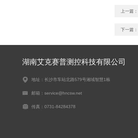
上一篇：
下一篇：
湖南艾克赛普测控科技有限公司
地址：长沙市车站北路579号湘域智慧1栋
邮箱：service@hncsw.net
传真：0731-84284378