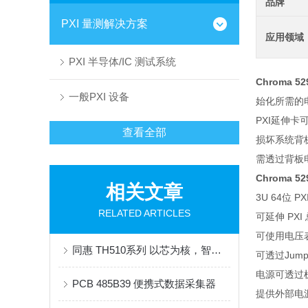
品牌
PXI 量测解决方案
应用领域
PXI 半导体/IC 测试系统
Chroma 5
一般PXI 设备
始化所需的
PXI延伸
查看全部
损坏系统背
需透过背板
Chroma 52
相关文章
3U 64位 P
RELATED ARTICLES
可延伸 PX
可使用电压表量
同惠 TH510系列 以芯为核，智护风电未来
可透过Jum
电源可透过
PCB 485B39 便携式数据采集器
提供外部电