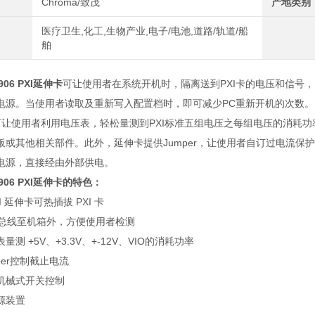
Chroma/致茂
产地类别
医疗卫生,化工,生物产业,电子/电池,道路/轨道/船
舶
2906 PXI延伸卡
可让使用者在系统开机时，隔离送到PXI卡的电压和信号，
电源。当使用者读取及重新写入配置档时，即可减少PC重新开机的次数。
卡可让使用者利用电压表，轻松量测到PXI标准五组电压之每组电压的消耗
板或其他相关部件。此外，延伸卡提供Jumper，让使用者自订过电流
电源，直接经由外部供电。
906 PXI延伸卡​
的特色：
XI 延伸卡可热插拔 PXI 卡
I 总线至机箱外，方便使用者检测
测 +5V、+3.3V、+-12V、VIO的消耗功率
per控制截止电流
机械式开关控制
源装置