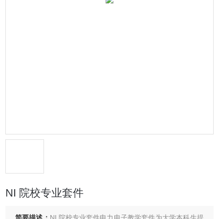
NI 院校专业套件
简要描述：
NI 院校专业套件电​力​电​子​教​学​套​件​为​大​学​本​科​生​提​