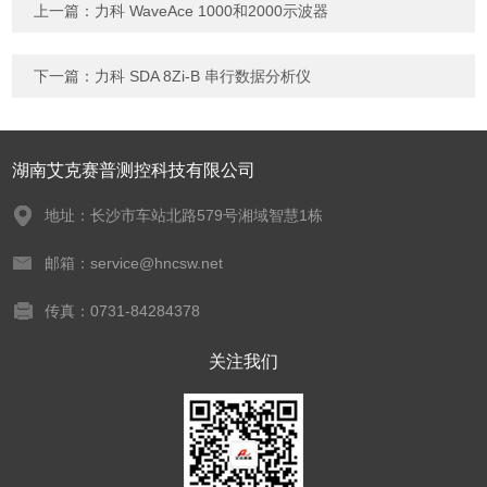
上一篇：
力科 WaveAce 1000和2000示波器
下一篇：
力科 SDA 8Zi-B 串行数据分析仪
湖南艾克赛普测控科技有限公司
地址：长沙市车站北路579号湘域智慧1栋
邮箱：service@hncsw.net
传真：0731-84284378
关注我们