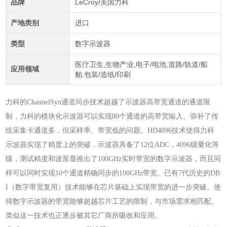
品牌
LeCroy/美国力科
产地类别
进口
类型
数字示波器
医疗卫生,生物产业,电子/电池,道路/轨道/船
应用领域
舶,包装/造纸/印刷
力科的ChannelSyn通道同步技术超越了示波器高带宽通道的通道限
制，力科的模块化示波器可以实现80个通道的高带宽输入。弥补了传
统采集卡通道多，但采样率、带宽低的问题。HD4096技术使得力科
示波器实现了精度上的突破，示波器具备了12位ADC，4096级量化等
级，测试精度和波形显推出了100GHz实时带宽的数字示波器，而且同
样可以同时实现10个通道精确同步的100GHz带宽。已有7代历史的DB
I（数字带宽复用）技术能够在芯片基础上实现带宽的进一步突破。使
得数字示波器的带宽能够超越芯片工艺的限制，与市场需求相匹配。
类似这一技术也正逐步被其它厂商所吸收和应用
。