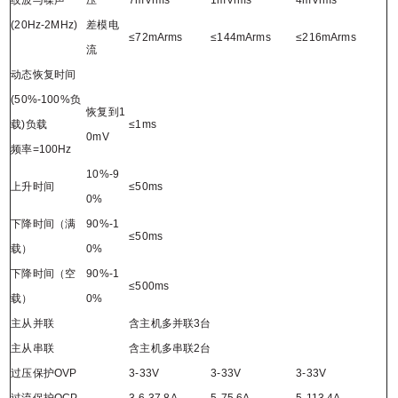
(20Hz-2MHz)
差模电
≤72mArms
≤144mArms
≤216mArms
流
动态恢复时间
(50%-100%
负
恢复到1
载)负载
≤1ms
0mV
频率=100Hz
10%-9
上升时间
≤50ms
0%
下降时间（满
90%-1
≤50ms
载）
0%
下降时间（空
90%-1
≤
500ms
载）
0%
主从并联
含主机多并联3台
主从串联
含主机多串联2台
过压保护OVP
3-33V
3-33V
3-33V
过流保护OCP
3.6-37.8A
5-75.6A
5-113.4A