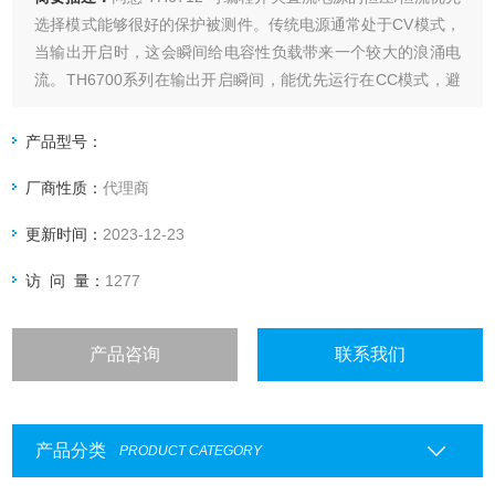
选择模式能够很好的保护被测件。传统电源通常处于CV模式，
当输出开启时，这会瞬间给电容性负载带来一个较大的浪涌电
流。TH6700系列在输出开启瞬间，能优先运行在CC模式，避
免突发的尖峰电流，保护器件免遭浪涌电流损坏。可以使用可
编程内部电阻，仿真电池的输出。例如，电池拥有可变内部电
产品型号：
阻，使用电池供电的设备将对设备应用一个电压
厂商性质：
代理商
更新时间：
2023-12-23
访 问 量：
1277
产品咨询
联系我们
产品分类
PRODUCT CATEGORY