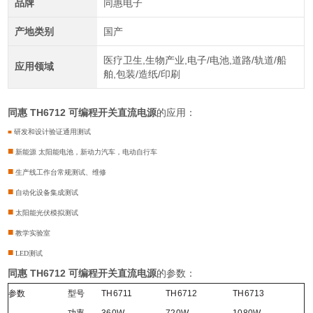
品牌
同惠电子
产地类别
国产
医疗卫生,生物产业,电子/电池,道路/轨道/船
应用领域
舶,包装/造纸/印刷
同惠 TH6712 可编程开关直流电源
的应用：
■
研发和设计验证通用测试
■
新能源 太阳能电池，新动力汽车，电动自行车
■
生产线工作台常规测试、维修
■
自动化设备集成测试
■
太阳能光伏模拟测试
■
教学实验室
■
LED测试
同惠 TH6712 可编程开关直流电源
的参数：
参数
型号
TH6711
TH6712
TH6713
功率
360W
720W
1080W