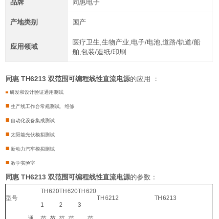
品牌
同惠电子
产地类别
国产
医疗卫生,生物产业,电子/电池,道路/轨道/船
应用领域
舶,包装/造纸/印刷
同惠 TH6213 双范围可编程线性直流电源
的应用 ：
■
研发和设计验证通用测试
■
生产线工作台常规测试、维修
■
自动化设备集成测试
■
太阳能光伏模拟测试
■
新动力汽车模拟测试
■
教学实验室
同惠 TH6213 双范围可编程线性直流电源
的参数：
TH620
TH620
TH620
型号
TH6212
TH6213
1
2
3
通
范
范
范
范
范