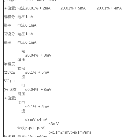
＋偏置)
电流
≤0.01% + 2mA
≤0.01% + 5mA
≤0.01% + 4mA
编程分
电压
1mV
辨率
电流
0.1mA
回读分
电压
1mV
辨率
电流
0.1mA
电
≤0.04% + 8mV
编
压
年精度
程
电
(25℃±
≤0.1% + 5mA
流
5℃）±
电
(% 读数
≤0.04% + 8mV
回
压
＋偏置)
读
电
≤0.1% + 5mA
流
≤3mV
≤4mV
≤3mV
常模
p-p/1
p-p/1
p-p/1m
≤4mVp-p/1mVrms
纹波和
电压
mVrm
mVrm