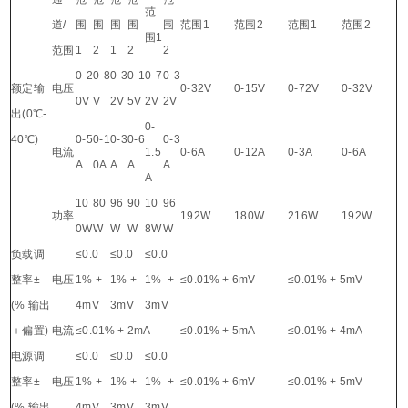
范
道/
围
围
围
围
围
范围1
范围2
范围1
范围2
围1
范围
1
2
1
2
2
0-2
0-8
0-3
0-1
0-7
0-3
额定输
电压
0-32V
0-15V
0-72V
0-32V
0V
V
2V
5V
2V
2V
出(0℃-
0-
40℃)
0-5
0-1
0-3
0-6
0-3
电流
1.5
0-6A
0-12A
0-3A
0-6A
A
0A
A
A
A
A
10
80
96
90
10
96
功率
192W
180W
216W
192W
0W
W
W
W
8W
W
负载调
≤0.0
≤0.0
≤0.0
整率±
电压
1% +
1% +
1% +
≤0.01% + 6mV
≤0.01% + 5mV
(% 输出
4mV
3mV
3mV
＋偏置)
电流
≤0.01% + 2mA
≤0.01% + 5mA
≤0.01% + 4mA
电源调
≤0.0
≤0.0
≤0.0
整率±
电压
1% +
1% +
1% +
≤0.01% + 6mV
≤0.01% + 5mV
(% 输出
4mV
3mV
3mV