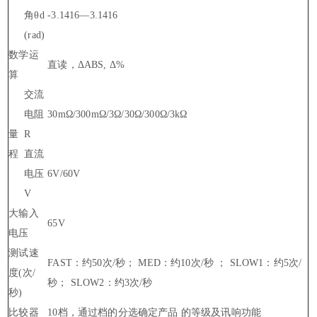
角θd
-3.1416—3.1416
(rad)
数学运
直读，ΔABS, Δ%
算
交流
电阻
30mΩ/300mΩ/3Ω/30Ω/300Ω/3kΩ
量
R
程
直流
电压
6V/60V
V
大输入
65V
电压
测试速
FAST：约50次/秒； MED：约10次/秒 ； SLOW1：约5次/
度(次/
秒； SLOW2：约3次/秒
秒)
比较器
10档，通过档的分选确定产品 的等级及讯响功能