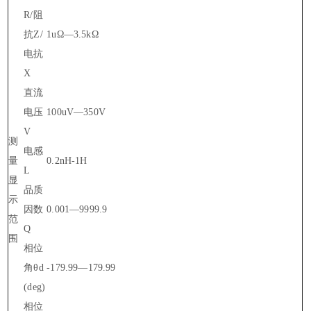
R/阻
抗Z/
1uΩ—3.5kΩ
电抗
X
直流
电压
100uV—350V
V
测
电感
量
0.2nH-1H
L
显
品质
示
因数
0.001—9999.9
范
Q
围
相位
角θd
-179.99—179.99
(deg)
相位