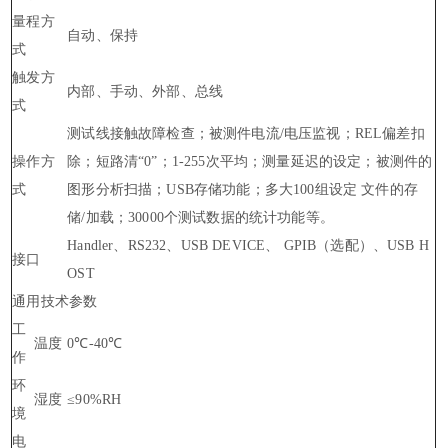
量程方
自动、保持
式
触发方
内部、手动、外部、总线
式
测试线接触故障检查；被测件电流/电压监视；REL偏差扣
操作方
除；短路清“0”；1-255次平均；测量延迟的设定；被测件的
式
图形分析扫描；USB存储功能；多大100组设定 文件的存
储/加载；30000个测试数据的统计功能等。
Handler、RS232、USB DEVICE、 GPIB（选配）、USB H
接口
OST
通用技术参数
工
温度
0℃-40℃
作
环
湿度
≤90%RH
境
电