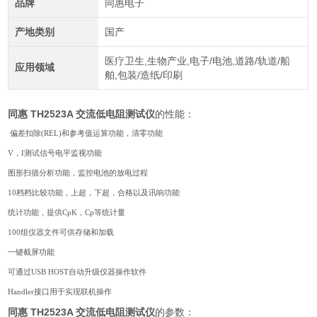
品牌
同惠电子
产地类别
国产
医疗卫生,生物产业,电子/电池,道路/轨道/船
应用领域
舶,包装/造纸/印刷
同惠 TH2523A 交流低电阻测试仪
的性能：
偏差扣除(REL)和参考值运算功能，清零功能
V，I测试信号电平监视功能
图形扫描分析功能，监控电池的放电过程
10档档比较功能，上超，下超，合格以及讯响功能
统计功能，提供CpK，Cp等统计量
100组仪器文件可供存储和加载
一键截屏功能
可通过USB HOST自动升级仪器操作软件
Handler接口用于实现联机操作
同惠 TH2523A 交流低电阻测试仪
的参数：