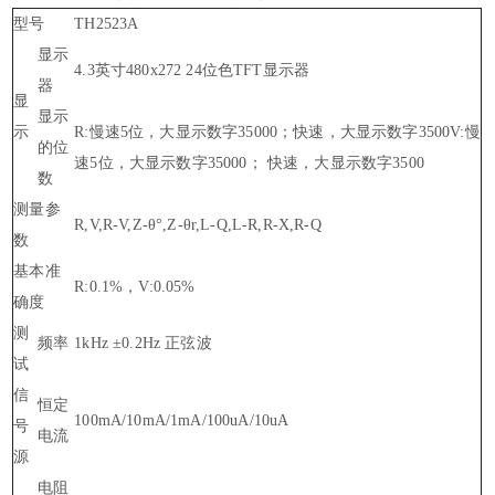
型号
TH2523A
显示
4.3英寸480x272 24位色TFT显示器
器
显
显示
示
R:慢速5位，大显示数字35000；快速，大显示数字3500V:慢
的位
速5位，大显示数字35000； 快速，大显示数字3500
数
测量参
R,V,R-V,Z-θ°,Z-θr,L-Q,L-R,R-X,R-Q
数
基本准
R:0.1%，V:0.05%
确度
测
频率
1kHz ±0.2Hz 正弦波
试
信
恒定
100mA/10mA/1mA/100uA/10uA
号
电流
源
电阻