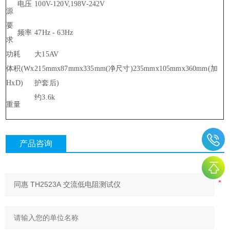
电压
100V-120V,198V-242V
源
要
频率
47Hz - 63Hz
求
功耗
大15AV
体积(Wx
215mmx87mmx335mm(净尺寸)235mmx105mmx360mm(加
HxD)
护套后)
约3.6k
重量
产品咨询