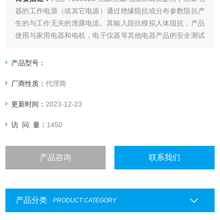
器的工作电源（或其它电源）通过绝缘阻抗或分布参数阻抗产
生的与工作无关的泄露电流。其输入阻抗模拟人体阻抗，产品
使用与家用电器和电机，电子仪器等其他电器产品的安全测试
要求，也是实验室，计量监督部门*的检测设备。本产品满足
GB4706.1-2005，IEC60335.1-2004等国内外安规标准测试，
产品型号：
符合JJG843-2007安规计量检定规程要求
厂商性质：
代理商
更新时间：
2023-12-23
访 问 量：
1450
产品咨询
联系我们
产品分类
PRODUCT CATEGORY