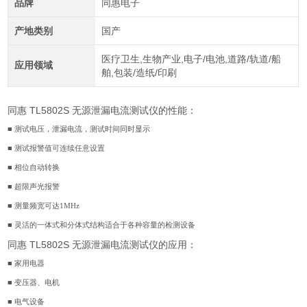
品牌
同惠电子
产地类别
国产
医疗卫生,生物产业,电子/电池,道路/轨道/船
应用领域
舶,包装/造纸/印刷
同惠 TL5802S 无源泄漏电流测试仪的性能：
■
测试电压，泄漏电流，测试时间同时显示
■
测试报警值可连续任意设置
■
相位自动转换
■
超限声光报警
■
测量频宽可达1MHz
■
灵活的一体式和分体式结构适合于各种容量的检测设备
同惠 TL5802S 无源泄漏电流测试仪的应用：
■
家用电器
■
变压器、电机
■
电气设备