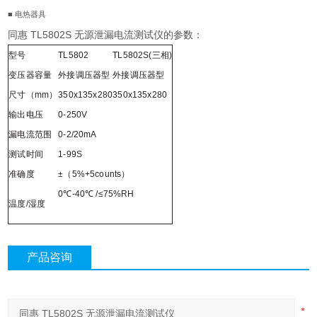
■
电热器具
同惠 TL5802S 无源泄漏电流测试仪的参数：
型号
TL5802
TL5802S(
三相)
变压器容量
外接调压器型
外接调压器型
尺寸（mm）
350x135x280
350x135x280
输出电压
0-250V
漏电流范围
0-2/20mA
测试时间
1-99S
准确度
±（5%+5counts）
0
℃-40℃ /≤75%RH
温度/湿度
产品咨询