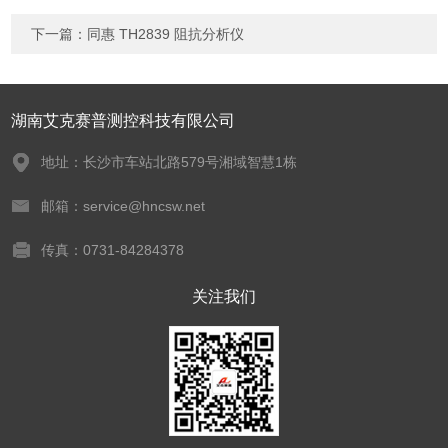
下一篇：
同惠 TH2839 阻抗分析仪
湖南艾克赛普测控科技有限公司
地址：长沙市车站北路579号湘域智慧1栋
邮箱：service@hncsw.net
传真：0731-84284378
关注我们