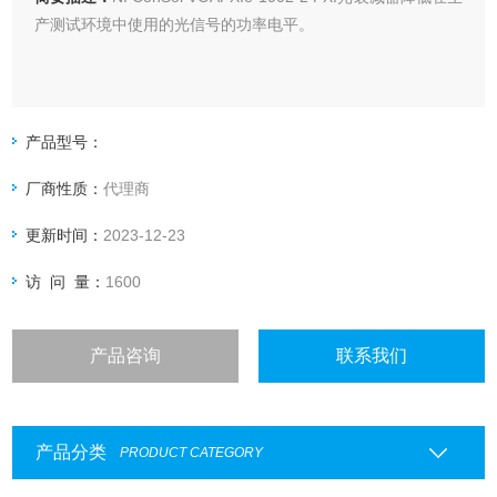
产​测​试​环​境​中​使​用​的​光​信​号​的​功​率​电平。
产品型号：
厂商性质：
代理商
更新时间：
2023-12-23
访 问 量：
1600
产品咨询
联系我们
产品分类
PRODUCT CATEGORY