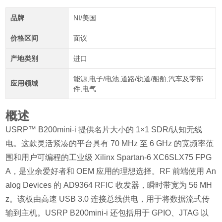
品牌
NI/美国
价格区间
面议
产地类别
进口
能源,电子/电池,道路/轨道/船舶,汽车及零部
应用领域
件,电气
概述
USRP™ B200mini-i 提供名片大小的 1×1 SDR/认知无线
电。这款灵活紧凑的平台具有 70 MHz 至 6 GHz 的宽频率范
围和用户可编程的工业级 Xilinx Spartan-6 XC6SLX75 FPG
A，是业余爱好者和 OEM 应用的理想选择。RF 前端使用 An
alog Devices 的 AD9364 RFIC 收发器，瞬时带宽为 56 MH
z。该板由高速 USB 3.0 连接总线供电，用于将数据流式传
输到主机。USRP B200mini-i 还包括用于 GPIO、JTAG 以